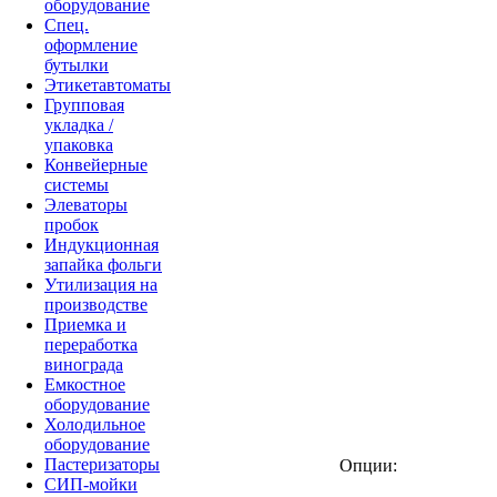
оборудование
Спец.
оформление
бутылки
Этикетавтоматы
Групповая
укладка /
упаковка
Конвейерные
системы
Элеваторы
пробок
Индукционная
запайка фольги
Утилизация на
производстве
Приемка и
переработка
винограда
Eмкостное
оборудование
Холодильное
оборудование
Пастеризаторы
Опции:
СИП-мойки