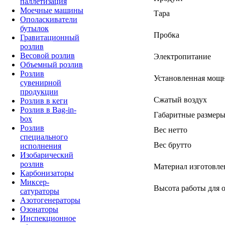
паллетизация
Моечные машины
Тара
Ополаскиватели
бутылок
Пробка
Гравитационный
розлив
Весовой розлив
Электропитание
Объемный розлив
Розлив
Установленная мощн
сувенирной
продукции
Сжатый воздух
Розлив в кеги
Розлив в Bag-in-
Габаритные размер
box
Розлив
Вес нетто
специального
Вес брутто
исполнения
Изобарический
розлив
Материал изготовле
Карбонизаторы
Миксер-
Высота работы для о
сатураторы
Азотогенераторы
Озонаторы
Инспекционное