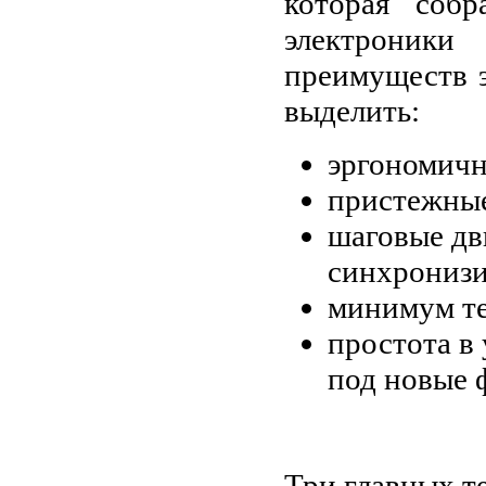
которая соб
электроники
преимуществ 
выделить:
эргономичн
пристежные
шаговые дви
синхрониз
минимум те
простота в
под новые 
Три главных т