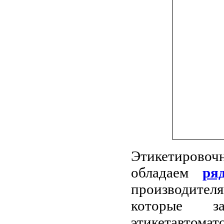
Этикетирово
обладаем
ря
производителя
которые за
этикетавто