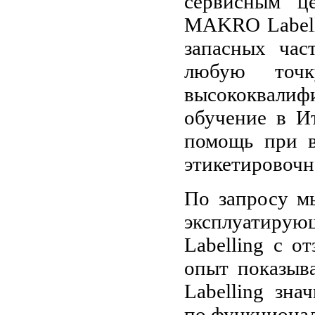
сервисным ц
MAKRO Labell
запасных час
любую точк
высококвали
обучение в И
помощь при в
этикетировочн
По запросу м
эксплуатиру
Labelling с 
опыт показыв
Labelling зна
по функционал