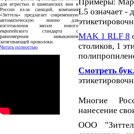
Примеры: Мар
для игристых и шампанских вин в
L5 означает - 
России из-за санкций, компания
«Зиттель» предлагает современную
этикетировочн
автоматическую линию для
изготовления мюзле нового
европейского стандарта с
MAK 1 RLF 8
о
равномерным замыканием
затягивающей проволоки.
столиков, 1 эт
Читать полностью
полипропиленов
Смотреть бук
этикетировоч
Многие Рос
нанесение сво
ООО "Зиттел